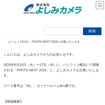
コ
ナ
ン
ビ
テ
ゲ
ン
ー
ツ
シ
へ
ョ
ス
ン
検索
キ
に
ッ
移
プ
動
ホーム
NEWS
PHOTO NEXT 2026に出展いたします
こんにちは。よしみカメラからのお知らせです。
2026年6月16日（火）〜17日（水）に、パシフィコ横浜にて開催
される「PHOTO NEXT 2026」に、よしみカメラも出展いたしま
す。
ブース番号は「58」。セミナールームBの隣です。
【開催概要】