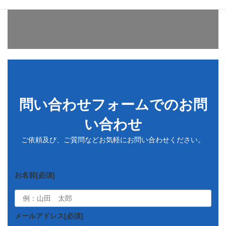
問い合わせフォームでのお問
い合わせ
ご依頼及び、ご質問などお気軽にお問い合わせください。
お名前
[必須]
メールアドレス
[必須]